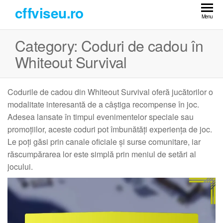
Skip
cffviseu.ro
to
Menu
the
Category:
Coduri de cadou în
content
Whiteout Survival
Codurile de cadou din Whiteout Survival oferă jucătorilor o
modalitate interesantă de a câștiga recompense în joc.
Adesea lansate în timpul evenimentelor speciale sau
promoțiilor, aceste coduri pot îmbunătăți experiența de joc.
Le poți găsi prin canale oficiale și surse comunitare, iar
răscumpărarea lor este simplă prin meniul de setări al
jocului.