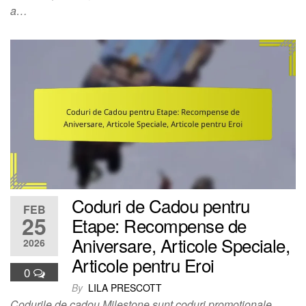
a…
Coduri de Cadou pentru
FEB
25
Etape: Recompense de
Aniversare, Articole Speciale,
2026
Articole pentru Eroi
0
By
LILA PRESCOTT
Codurile de cadou Milestone sunt coduri promoționale