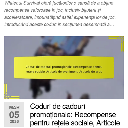
Whiteout Survival oferă jucătorilor o șansă de a obține
recompense valoroase în joc, inclusiv bijuterii și
acceleratoare, îmbunătățind astfel experiența lor de joc.
Introducând aceste coduri în secțiunea desemnată a…
Coduri de cadouri
MAR
05
promoționale: Recompense
pentru rețele sociale, Articole
2026