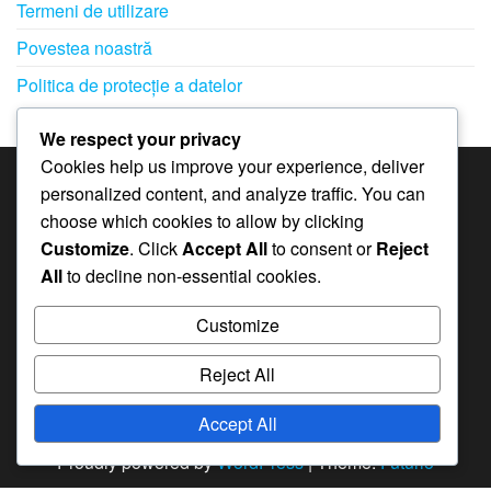
Termeni de utilizare
Povestea noastră
Politica de protecție a datelor
We respect your privacy
Cookies help us improve your experience, deliver
personalized content, and analyze traffic. You can
CATEGORII
choose which cookies to allow by clicking
Bonusuri pentru Abonamentele Lunare în
Customize
. Click
Accept All
to consent or
Reject
Whiteout Survival
All
to decline non-essential cookies.
Coduri de cadou în Whiteout Survival
Customize
Premiile pentru etapele evenimentului în Whiteout
Survival
Reject All
Accept All
Proudly powered by
WordPress
|
Theme:
Futurio