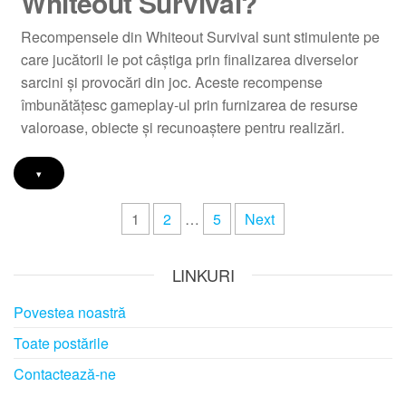
Whiteout Survival?
Recompensele din Whiteout Survival sunt stimulente pe
care jucătorii le pot câștiga prin finalizarea diverselor
sarcini și provocări din joc. Aceste recompense
îmbunătățesc gameplay-ul prin furnizarea de resurse
valoroase, obiecte și recunoaștere pentru realizări.
▾
Posts
1
2
…
5
Next
pagination
LINKURI
Povestea noastră
Toate postările
Contactează-ne