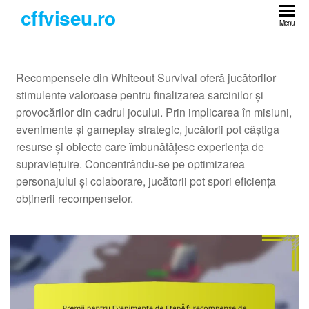
Skip
cffviseu.ro
to
Menu
the
content
Recompensele din Whiteout Survival oferă jucătorilor
stimulente valoroase pentru finalizarea sarcinilor și
provocărilor din cadrul jocului. Prin implicarea în misiuni,
evenimente și gameplay strategic, jucătorii pot câștiga
resurse și obiecte care îmbunătățesc experiența de
supraviețuire. Concentrându-se pe optimizarea
personajului și colaborare, jucătorii pot spori eficiența
obținerii recompenselor.