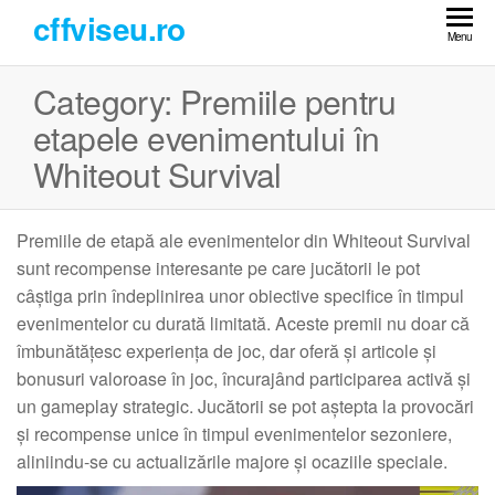
Skip
cffviseu.ro
to
Menu
the
Category:
Premiile pentru
content
etapele evenimentului în
Whiteout Survival
Premiile de etapă ale evenimentelor din Whiteout Survival
sunt recompense interesante pe care jucătorii le pot
câștiga prin îndeplinirea unor obiective specifice în timpul
evenimentelor cu durată limitată. Aceste premii nu doar că
îmbunătățesc experiența de joc, dar oferă și articole și
bonusuri valoroase în joc, încurajând participarea activă și
un gameplay strategic. Jucătorii se pot aștepta la provocări
și recompense unice în timpul evenimentelor sezoniere,
aliniindu-se cu actualizările majore și ocaziile speciale.