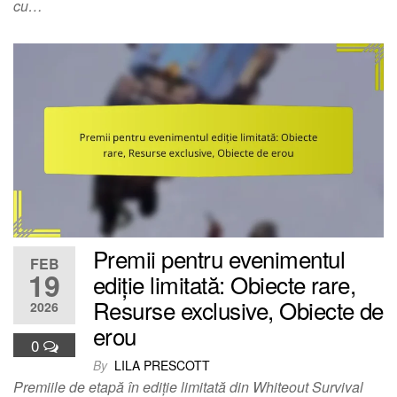
cu…
Premii pentru evenimentul
FEB
19
ediție limitată: Obiecte rare,
Resurse exclusive, Obiecte de
2026
erou
0
By
LILA PRESCOTT
Premiile de etapă în ediție limitată din Whiteout Survival