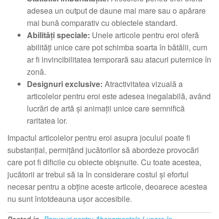
adesea un output de daune mai mare sau o apărare
mai bună comparativ cu obiectele standard.
Abilități speciale:
Unele articole pentru eroi oferă
abilități unice care pot schimba soarta în bătălii, cum
ar fi invincibilitatea temporară sau atacuri puternice în
zonă.
Designuri exclusive:
Atractivitatea vizuală a
articolelor pentru eroi este adesea inegalabilă, având
lucrări de artă și animații unice care semnifică
raritatea lor.
Impactul articolelor pentru eroi asupra jocului poate fi
substanțial, permițând jucătorilor să abordeze provocări
care pot fi dificile cu obiecte obișnuite. Cu toate acestea,
jucătorii ar trebui să ia în considerare costul și efortul
necesar pentru a obține aceste articole, deoarece acestea
nu sunt întotdeauna ușor accesibile.