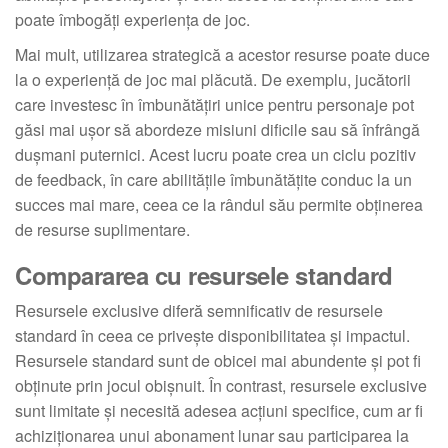
poate îmbogăți experiența de joc.
Mai mult, utilizarea strategică a acestor resurse poate duce
la o experiență de joc mai plăcută. De exemplu, jucătorii
care investesc în îmbunătățiri unice pentru personaje pot
găsi mai ușor să abordeze misiuni dificile sau să înfrângă
dușmani puternici. Acest lucru poate crea un ciclu pozitiv
de feedback, în care abilitățile îmbunătățite conduc la un
succes mai mare, ceea ce la rândul său permite obținerea
de resurse suplimentare.
Compararea cu resursele standard
Resursele exclusive diferă semnificativ de resursele
standard în ceea ce privește disponibilitatea și impactul.
Resursele standard sunt de obicei mai abundente și pot fi
obținute prin jocul obișnuit. În contrast, resursele exclusive
sunt limitate și necesită adesea acțiuni specifice, cum ar fi
achiziționarea unui abonament lunar sau participarea la