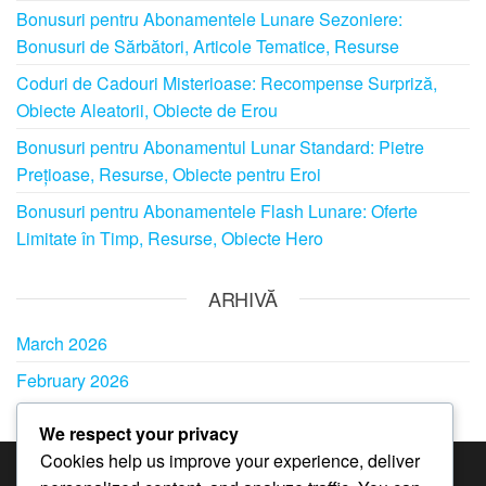
Bonusuri pentru Abonamentele Lunare Sezoniere:
Bonusuri de Sărbători, Articole Tematice, Resurse
Coduri de Cadouri Misterioase: Recompense Surpriză,
Obiecte Aleatorii, Obiecte de Erou
Bonusuri pentru Abonamentul Lunar Standard: Pietre
Prețioase, Resurse, Obiecte pentru Eroi
Bonusuri pentru Abonamentele Flash Lunare: Oferte
Limitate în Timp, Resurse, Obiecte Hero
ARHIVĂ
March 2026
February 2026
We respect your privacy
Cookies help us improve your experience, deliver