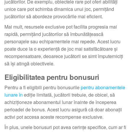
jucătorilor. De exemplu, obiectele rare pot oferi abilități
unice care pot schimba dinamica unui joc, permițând
jucătorilor să abordeze provocările mai eficient.
Mai mult, resursele exclusive pot facilita progresia mai
rapidă, permițând jucătorilor să îmbunătățească
personajele sau echipamentele mai repede. Acest lucru
poate duce la o experiență de joc mai satisfăcătoare și
recompensatoare, deoarece jucătorii se simt împuterniciți
să își atingă obiectivele.
Eligibilitatea pentru bonusuri
Pentru a fi eligibili pentru bonusurile
pentru abonamentele
lunare în
ediție limitată, jucătorii trebuie, de obicei, să
achiziționeze abonamentul lunar înainte de începerea
perioadei de bonus. Acest lucru asigură că doar abonații
activi pot accesa aceste recompense exclusive.
În plus, unele bonusuri pot avea cerințe specifice, cum ar fi