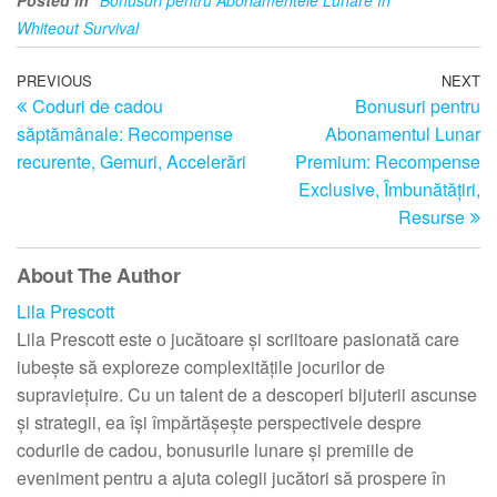
Posted in
Bonusuri pentru Abonamentele Lunare în
Whiteout Survival
Post
Previous
PREVIOUS
NEXT
N
Coduri de cadou
Bonusuri pentru
Post
Po
navigation
săptămânale: Recompense
Abonamentul Lunar
recurente, Gemuri, Accelerări
Premium: Recompense
Exclusive, Îmbunătățiri,
Resurse
About The Author
Lila Prescott
Lila Prescott este o jucătoare și scriitoare pasionată care
iubește să exploreze complexitățile jocurilor de
supraviețuire. Cu un talent de a descoperi bijuterii ascunse
și strategii, ea își împărtășește perspectivele despre
codurile de cadou, bonusurile lunare și premiile de
eveniment pentru a ajuta colegii jucători să prospere în