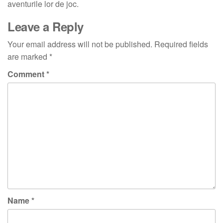
aventurile lor de joc.
Leave a Reply
Your email address will not be published.
Required fields
are marked
*
Comment
*
Name
*