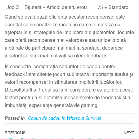
Joc C
Bijuterii + Articol pentru erou
75 + Standard
Când se evaluează eficiența acestor recompense, este
esențial să se analizeze modul în care se aliniază cu
așteptările și strategiile de implicare ale jucătorilor. Jocurile
care oferă recompense mai valoroase sau unice tind să
aibă rate de participare mai mari la sondaje, deoarece
jucătorii se simt mai motivați să ofere feedback.
În concluzie, comparația codurilor de cadou pentru
feedback între diferite jocuri subliniază importanța tipului și
valorii recompensei în stimularea implicării jucătorilor.
Dezvoltatorii ar trebui să ia în considerare cu atenție acești
factori pentru a-și optimiza mecanismele de feedback și a
îmbunătăți experiența generală de gaming.
Posted in
Coduri de cadou în Whiteout Survival
Post
Previous
PREVIOUS
NEXT
N