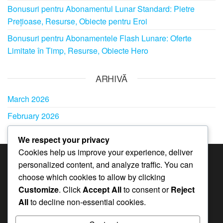
Bonusuri pentru Abonamentul Lunar Standard: Pietre
Prețioase, Resurse, Obiecte pentru Eroi
Bonusuri pentru Abonamentele Flash Lunare: Oferte
Limitate în Timp, Resurse, Obiecte Hero
ARHIVĂ
March 2026
February 2026
We respect your privacy
Cookies help us improve your experience, deliver
personalized content, and analyze traffic. You can
CATEGORII
choose which cookies to allow by clicking
Bonusuri pentru Abonamentele Lunare în
Customize
. Click
Accept All
to consent or
Reject
Whiteout Survival
All
to decline non-essential cookies.
Coduri de cadou în Whiteout Survival