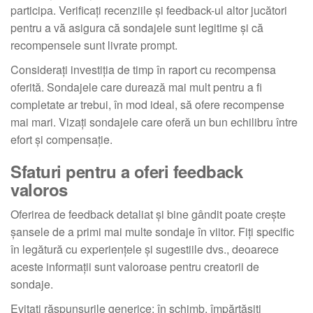
participa. Verificați recenziile și feedback-ul altor jucători
pentru a vă asigura că sondajele sunt legitime și că
recompensele sunt livrate prompt.
Considerați investiția de timp în raport cu recompensa
oferită. Sondajele care durează mai mult pentru a fi
completate ar trebui, în mod ideal, să ofere recompense
mai mari. Vizați sondajele care oferă un bun echilibru între
efort și compensație.
Sfaturi pentru a oferi feedback
valoros
Oferirea de feedback detaliat și bine gândit poate crește
șansele de a primi mai multe sondaje în viitor. Fiți specific
în legătură cu experiențele și sugestiile dvs., deoarece
aceste informații sunt valoroase pentru creatorii de
sondaje.
Evitați răspunsurile generice; în schimb, împărtășiți