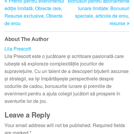
Premii pentru evenimentul
Bonusuri pentru abonamente
Post
Po
navigation
ediție limitată: Obiecte rare,
lunare limitate: Bonusuri
Resurse exclusive, Obiecte
speciale, articole de erou,
de erou
resurse
About The Author
Lila Prescott
Lila Prescott este o jucătoare și scriitoare pasionată care
iubește să exploreze complexitățile jocurilor de
supraviețuire. Cu un talent de a descoperi bijuterii ascunse
și strategii, ea își împărtășește perspectivele despre
codurile de cadou, bonusurile lunare și premiile de
eveniment pentru a ajuta colegii jucători să prospere în
aventurile lor de joc.
Leave a Reply
Your email address will not be published.
Required fields
are marked
*