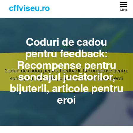
Skip
cffviseu.ro
to
Menu
the
content
Coduri de cadou
pentru feedback:
Recompense pentru
sondajul jucătorilor,
bijuterii, articole pentru
eroi