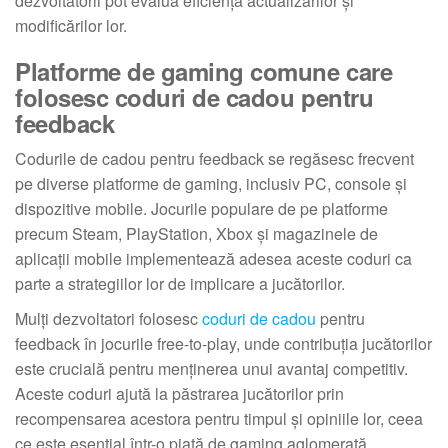
dezvoltatorii pot evalua eficiența actualizărilor și
modificărilor lor.
Platforme de gaming comune care
folosesc coduri de cadou pentru
feedback
Codurile de cadou pentru feedback se regăsesc frecvent
pe diverse platforme de gaming, inclusiv PC, console și
dispozitive mobile. Jocurile populare de pe platforme
precum Steam, PlayStation, Xbox și magazinele de
aplicații mobile implementează adesea aceste coduri ca
parte a strategiilor lor de implicare a jucătorilor.
Mulți dezvoltatori folosesc
coduri de cadou
pentru
feedback în jocurile free-to-play, unde contribuția jucătorilor
este crucială pentru menținerea unui avantaj competitiv.
Aceste coduri ajută la păstrarea jucătorilor prin
recompensarea acestora pentru timpul și opiniile lor, ceea
ce este esențial într-o piață de gaming aglomerată.