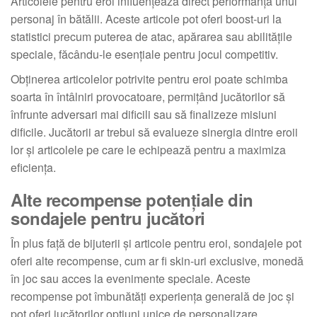
Articolele pentru eroi influențează direct performanța unui
personaj în bătălii. Aceste articole pot oferi boost-uri la
statistici precum puterea de atac, apărarea sau abilitățile
speciale, făcându-le esențiale pentru jocul competitiv.
Obținerea articolelor potrivite pentru eroi poate schimba
soarta în întâlniri provocatoare, permițând jucătorilor să
înfrunte adversari mai dificili sau să finalizeze misiuni
dificile. Jucătorii ar trebui să evalueze sinergia dintre eroii
lor și articolele pe care le echipează pentru a maximiza
eficiența.
Alte recompense potențiale din
sondajele pentru jucători
În plus față de bijuterii și articole pentru eroi, sondajele pot
oferi alte recompense, cum ar fi skin-uri exclusive, monedă
în joc sau acces la evenimente speciale. Aceste
recompense pot îmbunătăți experiența generală de joc și
pot oferi jucătorilor opțiuni unice de personalizare.