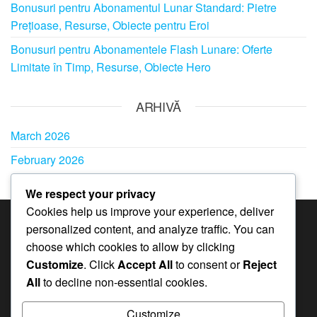
Bonusuri pentru Abonamentul Lunar Standard: Pietre
Prețioase, Resurse, Obiecte pentru Eroi
Bonusuri pentru Abonamentele Flash Lunare: Oferte
Limitate în Timp, Resurse, Obiecte Hero
ARHIVĂ
March 2026
February 2026
We respect your privacy
Cookies help us improve your experience, deliver
personalized content, and analyze traffic. You can
CATEGORII
choose which cookies to allow by clicking
Bonusuri pentru Abonamentele Lunare în
Customize
. Click
Accept All
to consent or
Reject
Whiteout Survival
All
to decline non-essential cookies.
Coduri de cadou în Whiteout Survival
Customize