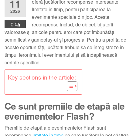
11
oferă jucătorilor recompense interesante,
limitate în timp, pentru participarea la
2026
evenimente speciale din joc. Aceste
0
recompense includ, de obicei, bijuterii
valoroase și articole pentru eroi care pot îmbunătăți
semnificativ gameplay-ul și progresia. Pentru a profita de
aceste oportunități, jucătorii trebuie să se înregistreze în
timpul feronimului evenimentului și să îndeplinească
cerințe specifice.
Key sections in the article:
Ce sunt premiile de etapă ale
evenimentelor Flash?
Premiile de etapă ale evenimentelor Flash sunt
recompense
limitate în timp
pe care jucătorii le pot câștiga