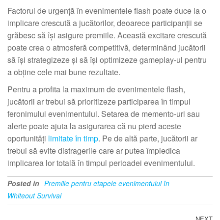
Factorul de urgență în evenimentele flash poate duce la o
implicare crescută a jucătorilor, deoarece participanții se
grăbesc să își asigure premiile. Această excitare crescută
poate crea o atmosferă competitivă, determinând jucătorii
să își strategizeze și să își optimizeze gameplay-ul pentru
a obține cele mai bune rezultate.
Pentru a profita la maximum de evenimentele flash,
jucătorii ar trebui să prioritizeze participarea în timpul
feronimului evenimentului. Setarea de memento-uri sau
alerte poate ajuta la asigurarea că nu pierd aceste
oportunități
limitate în timp
. Pe de altă parte, jucătorii ar
trebui să evite distragerile care ar putea împiedica
implicarea lor totală în timpul perioadei evenimentului.
Posted in
Premiile pentru etapele evenimentului în
Whiteout Survival
NEXT
N