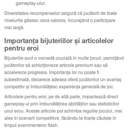
gameplay-ului.
Diversitatea recompenselor asigură că jucătorii de toate
nivelurile găsesc ceva valoros, încurajând o participare
mai largă.
Importanța bijuteriilor și articolelor
pentru eroi
Bijuteriile sunt o monedă crucială în multe jocuri, permițând
jucătorilor să achiziționeze articole premium sau să
accelereze progresia. Importanța lor nu poate fi
subestimată, deoarece adesea oferă jucătorilor un avantaj
competitiv și îmbunătățesc experiența generală de joc.
Articolele pentru eroi, pe de altă parte, impactează direct
gameplay-ul prin îmbunătățirea abilităților sau statisticilor
unui erou. Aceste articole pot schimba regulile jocului, mai
ales în scenarii competitive, făcându-le foarte căutate în
timpul evenimentelor flash.