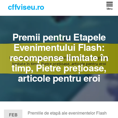
Skip
cffviseu.ro
to
Menu
the
content
Premii pentru Etapele
Evenimentului Flash:
recompense limitate în
timp, Pietre prețioase,
articole pentru eroi
Premiile de etapă ale evenimentelor Flash
FEB