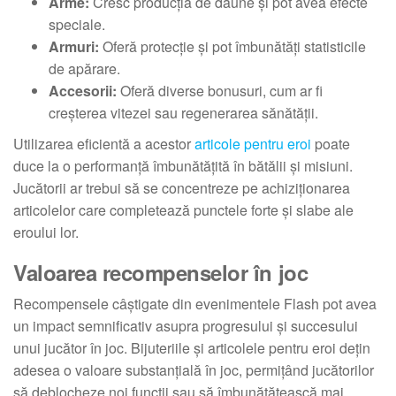
Arme:
Cresc producția de daune și pot avea efecte
speciale.
Armuri:
Oferă protecție și pot îmbunătăți statisticile
de apărare.
Accesorii:
Oferă diverse bonusuri, cum ar fi
creșterea vitezei sau regenerarea sănătății.
Utilizarea eficientă a acestor
articole pentru eroi
poate
duce la o performanță îmbunătățită în bătălii și misiuni.
Jucătorii ar trebui să se concentreze pe achiziționarea
articolelor care completează punctele forte și slabe ale
eroului lor.
Valoarea recompenselor în joc
Recompensele câștigate din evenimentele Flash pot avea
un impact semnificativ asupra progresului și succesului
unui jucător în joc. Bijuteriile și articolele pentru eroi dețin
adesea o valoare substanțială în joc, permițând jucătorilor
să deblocheze noi funcții sau să îmbunătățească mai