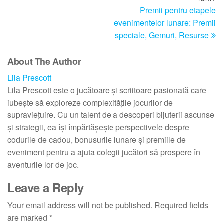
Post
Premii pentru etapele
Po
navigation
evenimentelor lunare: Premii
speciale, Gemuri, Resurse
About The Author
Lila Prescott
Lila Prescott este o jucătoare și scriitoare pasionată care
iubește să exploreze complexitățile jocurilor de
supraviețuire. Cu un talent de a descoperi bijuterii ascunse
și strategii, ea își împărtășește perspectivele despre
codurile de cadou, bonusurile lunare și premiile de
eveniment pentru a ajuta colegii jucători să prospere în
aventurile lor de joc.
Leave a Reply
Your email address will not be published.
Required fields
are marked
*