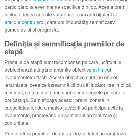
participând la evenimente specifice din joc. Aceste premii
includ adesea articole valoroase, cum ar fi bijuterii și
articole pentru eroi
, care pot îmbunătăți semnificativ
gameplay-ul și progresia.
Definiția și semnificația premiilor de
etapă
Premiile de etapă sunt recompense pe care jucătorii le
deblochează atingând anumite obiective
în timp
ul
evenimentelor flash. Aceste obiective sunt, de obicei,
ierarhizate, ceea ce înseamnă că cu cât jucătorii se implică
mai mult, cu atât mai bune sunt recompensele pe care le
pot câștiga. Semnificația acestor premii constă în
capacitatea lor de a motiva jucătorii să participe activ la
evenimente, promovând un sentiment de realizare și
comunitate.
Prin oferirea premiilor de etapă, dezvoltatorii încurajează