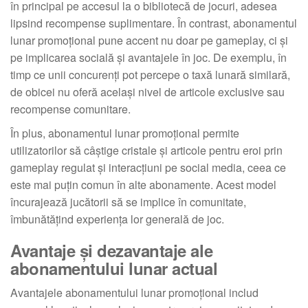
în principal pe accesul la o bibliotecă de jocuri, adesea
lipsind recompense suplimentare. În contrast, abonamentul
lunar promoțional pune accent nu doar pe gameplay, ci și
pe implicarea socială și avantajele în joc. De exemplu, în
timp ce unii concurenți pot percepe o taxă lunară similară,
de obicei nu oferă același nivel de articole exclusive sau
recompense comunitare.
În plus, abonamentul lunar promoțional permite
utilizatorilor să câștige cristale și articole pentru eroi prin
gameplay regulat și interacțiuni pe social media, ceea ce
este mai puțin comun în alte abonamente. Acest model
încurajează jucătorii să se implice în comunitate,
îmbunătățind experiența lor generală de joc.
Avantaje și dezavantaje ale
abonamentului lunar actual
Avantajele abonamentului lunar promoțional includ