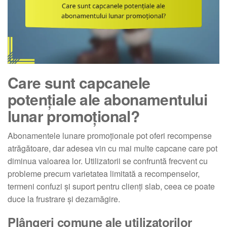
Care sunt capcanele
potențiale ale abonamentului
lunar promoțional?
Abonamentele lunare promoționale pot oferi recompense
atrăgătoare, dar adesea vin cu mai multe capcane care pot
diminua valoarea lor. Utilizatorii se confruntă frecvent cu
probleme precum varietatea limitată a recompenselor,
termeni confuzi și suport pentru clienți slab, ceea ce poate
duce la frustrare și dezamăgire.
Plângeri comune ale utilizatorilor