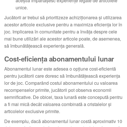
aceștia împărtășesc experiențe legate de articolele
unice.
Jucătorii ar trebui să prioritizeze achiziționarea și utilizarea
acestor articole exclusive pentru a maximiza eficiența lor în
joc. Implicarea în comunitate pentru a învăța despre cele
mai bune utilizări ale acestor articole poate, de asemenea,
să îmbunătățească experiența generală.
Cost-eficiența abonamentului lunar
Abonamentul lunar este adesea o opțiune cost-eficientă
pentru jucătorii care doresc să îmbunătățească experiența
lor de joc. Comparând costul abonamentului cu valoarea
recompenselor primite, jucătorii pot observa economii
semnificative. De obicei, taxa lunară este concepută pentru
a fi mai mică decât valoarea combinată a cristalelor și
articolelor exclusive primite.
De exemplu, dacă abonamentul lunar costă aproximativ 10