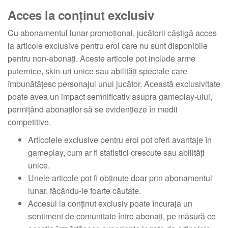
Acces la conținut exclusiv
Cu abonamentul lunar promoțional, jucătorii câștigă acces
la articole exclusive pentru eroi care nu sunt disponibile
pentru non-abonați. Aceste articole pot include arme
puternice, skin-uri unice sau abilități speciale care
îmbunătățesc personajul unui jucător. Această exclusivitate
poate avea un impact semnificativ asupra gameplay-ului,
permițând abonaților să se evidențieze în medii
competitive.
Articolele exclusive pentru eroi pot oferi avantaje în
gameplay, cum ar fi statistici crescute sau abilități
unice.
Unele articole pot fi obținute doar prin abonamentul
lunar, făcându-le foarte căutate.
Accesul la conținut exclusiv poate încuraja un
sentiment de comunitate între abonați, pe măsură ce