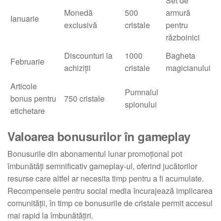
Set de
Monedă
500
armură
Ianuarie
exclusivă
cristale
pentru
războinici
Discounturi la
1000
Bagheta
Februarie
achiziții
cristale
magicianului
Articole
Pumnalul
bonus pentru
750 cristale
spionului
etichetare
Valoarea bonusurilor în gameplay
Bonusurile din abonamentul lunar promoțional pot
îmbunătăți semnificativ gameplay-ul, oferind jucătorilor
resurse care altfel ar necesita timp pentru a fi acumulate.
Recompensele pentru social media încurajează implicarea
comunității, în timp ce bonusurile de cristale permit accesul
mai rapid la îmbunătățiri.