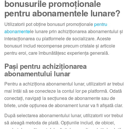
bonusurile promoționale
pentru abonamentele lunare?
Utilizatorii pot obține bonusuri promoționale
pentru
abonamente
le lunare prin achiziționarea abonamentului și
interacționarea cu platformele de socializare. Aceste
bonusuri includ recompense precum cristale și articole
pentru eroi, care îmbunătățesc experiența generală.
Pași pentru achiziționarea
abonamentului lunar
Pentru a achiziționa abonamentul lunar, utilizatorii ar trebui
mai întâi să se conecteze la contul lor pe platformă. Odată
conectați, navigați la secțiunea de abonamente sau de
bilete, unde opțiunea de abonament lunar va fi afișată clar.
După selectarea abonamentului lunar, utilizatorii vor trebui
să aleagă metoda de plată. Opțiunile includ, de obicei,