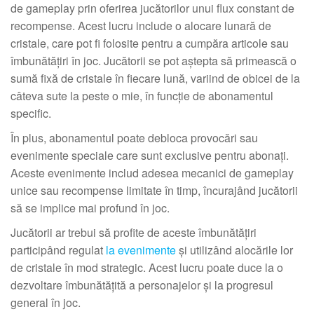
de gameplay prin oferirea jucătorilor unui flux constant de
recompense. Acest lucru include o alocare lunară de
cristale, care pot fi folosite pentru a cumpăra articole sau
îmbunătățiri în joc. Jucătorii se pot aștepta să primească o
sumă fixă de cristale în fiecare lună, variind de obicei de la
câteva sute la peste o mie, în funcție de abonamentul
specific.
În plus, abonamentul poate debloca provocări sau
evenimente speciale care sunt exclusive pentru abonați.
Aceste evenimente includ adesea mecanici de gameplay
unice sau recompense limitate în timp, încurajând jucătorii
să se implice mai profund în joc.
Jucătorii ar trebui să profite de aceste îmbunătățiri
participând regulat
la evenimente
și utilizând alocările lor
de cristale în mod strategic. Acest lucru poate duce la o
dezvoltare îmbunătățită a personajelor și la progresul
general în joc.