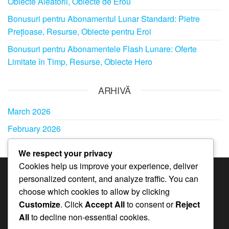
Obiecte Aleatorii, Obiecte de Erou
Bonusuri pentru Abonamentul Lunar Standard: Pietre
Prețioase, Resurse, Obiecte pentru Eroi
Bonusuri pentru Abonamentele Flash Lunare: Oferte
Limitate în Timp, Resurse, Obiecte Hero
ARHIVĂ
March 2026
February 2026
We respect your privacy
Cookies help us improve your experience, deliver
personalized content, and analyze traffic. You can
CATEGORII
choose which cookies to allow by clicking
Bonusuri pentru Abonamentele Lunare în
Customize
. Click
Accept All
to consent or
Reject
Whiteout Survival
All
to decline non-essential cookies.