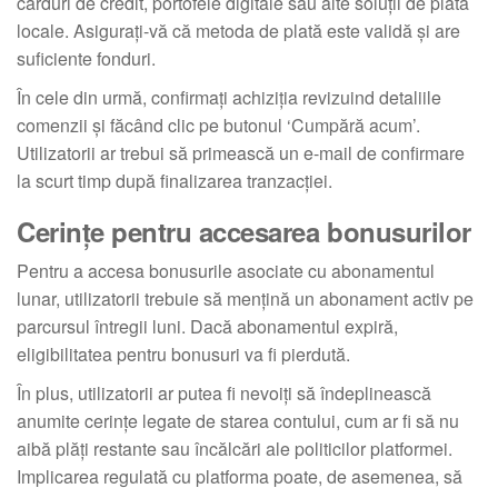
carduri de credit, portofele digitale sau alte soluții de plată
locale. Asigurați-vă că metoda de plată este validă și are
suficiente fonduri.
În cele din urmă, confirmați achiziția revizuind detaliile
comenzii și făcând clic pe butonul ‘Cumpără acum’.
Utilizatorii ar trebui să primească un e-mail de confirmare
la scurt timp după finalizarea tranzacției.
Cerințe pentru accesarea bonusurilor
Pentru a accesa bonusurile asociate cu abonamentul
lunar, utilizatorii trebuie să mențină un abonament activ pe
parcursul întregii luni. Dacă abonamentul expiră,
eligibilitatea pentru bonusuri va fi pierdută.
În plus, utilizatorii ar putea fi nevoiți să îndeplinească
anumite cerințe legate de starea contului, cum ar fi să nu
aibă plăți restante sau încălcări ale politicilor platformei.
Implicarea regulată cu platforma poate, de asemenea, să