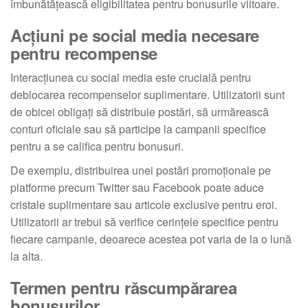
îmbunătățească eligibilitatea pentru bonusurile viitoare.
Acțiuni pe social media necesare
pentru recompense
Interacțiunea cu social media este crucială pentru
deblocarea recompenselor suplimentare. Utilizatorii sunt
de obicei obligați să distribuie postări, să urmărească
conturi oficiale sau să participe la campanii specifice
pentru a se califica pentru bonusuri.
De exemplu, distribuirea unei postări promoționale pe
platforme precum Twitter sau Facebook poate aduce
cristale suplimentare sau articole exclusive pentru eroi.
Utilizatorii ar trebui să verifice cerințele specifice pentru
fiecare campanie, deoarece acestea pot varia de la o lună
la alta.
Termen pentru răscumpărarea
bonusurilor