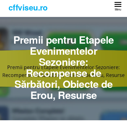
Skip
cffviseu.ro
to
Menu
the
content
Premii pentru Etapele
Evenimentelor
Sezoniere:
Recompense de
Sărbători, Obiecte de
Erou, Resurse