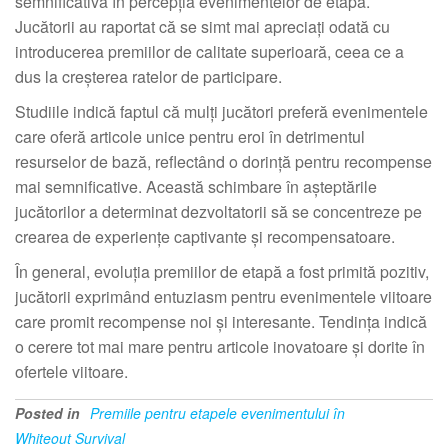
semnificativă în percepția evenimentelor de etapă.
Jucătorii au raportat că se simt mai apreciați odată cu
introducerea premiilor de calitate superioară, ceea ce a
dus la creșterea ratelor de participare.
Studiile indică faptul că mulți jucători preferă evenimentele
care oferă articole unice pentru eroi în detrimentul
resurselor de bază, reflectând o dorință pentru recompense
mai semnificative. Această schimbare în așteptările
jucătorilor a determinat dezvoltatorii să se concentreze pe
crearea de experiențe captivante și recompensatoare.
În general, evoluția premiilor de etapă a fost primită pozitiv,
jucătorii exprimând entuziasm pentru evenimentele viitoare
care promit recompense noi și interesante. Tendința indică
o cerere tot mai mare pentru articole inovatoare și dorite în
ofertele viitoare.
Posted in
Premiile pentru etapele evenimentului în
Whiteout Survival