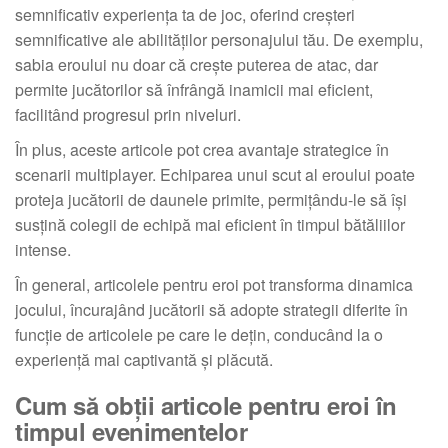
semnificativ experiența ta de joc, oferind creșteri
semnificative ale abilităților personajului tău. De exemplu,
sabia eroului nu doar că crește puterea de atac, dar
permite jucătorilor să înfrângă inamicii mai eficient,
facilitând progresul prin niveluri.
În plus, aceste articole pot crea avantaje strategice în
scenarii multiplayer. Echiparea unui scut al eroului poate
proteja jucătorii de daunele primite, permițându-le să își
susțină colegii de echipă mai eficient în timpul bătăliilor
intense.
În general, articolele pentru eroi pot transforma dinamica
jocului, încurajând jucătorii să adopte strategii diferite în
funcție de articolele pe care le dețin, conducând la o
experiență mai captivantă și plăcută.
Cum să obții articole pentru eroi în
timpul evenimentelor