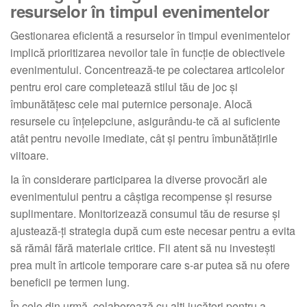
resurselor în timpul evenimentelor
Gestionarea eficientă a resurselor în timpul evenimentelor
implică prioritizarea nevoilor tale în funcție de obiectivele
evenimentului. Concentrează-te pe colectarea articolelor
pentru eroi care completează stilul tău de joc și
îmbunătățesc cele mai puternice personaje. Alocă
resursele cu înțelepciune, asigurându-te că ai suficiente
atât pentru nevoile imediate, cât și pentru îmbunătățirile
viitoare.
Ia în considerare participarea la diverse provocări ale
evenimentului pentru a câștiga recompense și resurse
suplimentare. Monitorizează consumul tău de resurse și
ajustează-ți strategia după cum este necesar pentru a evita
să rămâi fără materiale critice. Fii atent să nu investești
prea mult în articole temporare care s-ar putea să nu ofere
beneficii pe termen lung.
În cele din urmă, colaborează cu alți jucători pentru a