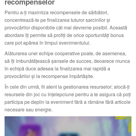
recompenselor
Pentru a-ți maximiza recompensele de sărbători,
concentrează-te pe finalizarea tuturor sarcinilor și
provocărilor disponibile cât mai devreme posibil. Această
abordare îți permite să profiți de orice oportunități bonus
care pot apărea în timpul evenimentului.
Alăturarea unei echipe cooperative poate, de asemenea,
să îți îmbunătățească șansele de succes, deoarece munca
în echipă duce adesea la finalizarea mai rapidă a
provocărilor și la recompense împărtășite.
În cele din urmă, fii atent la gestionarea resurselor; alocă-ți
resursele din joc cu înțelepciune pentru a te asigura că poți
participa pe deplin la eveniment fără a rămâne fără articole
necesare sau energie.