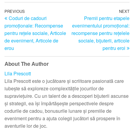
Post
Previous
PREVIOUS
NEXT
N
Coduri de cadouri
Premii pentru etapele
Post
Po
navigation
promoționale: Recompense
evenimentului promoțional:
pentru rețele sociale, Articole
recompense pentru rețelele
de eveniment, Articole de
sociale, bijuterii, articole
erou
pentru eroi
About The Author
Lila Prescott
Lila Prescott este o jucătoare și scriitoare pasionată care
iubește să exploreze complexitățile jocurilor de
supraviețuire. Cu un talent de a descoperi bijuterii ascunse
și strategii, ea își împărtășește perspectivele despre
codurile de cadou, bonusurile lunare și premiile de
eveniment pentru a ajuta colegii jucători să prospere în
aventurile lor de joc.